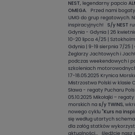
NEST,
legendarny papcio
AL
OMEGA
. Przed nami bogaty
UMG do grup regatowych. N
inspiracyjnych!
S/y NEST
ru
Gdynia - Gdynia | 26 kwietni
10-20 lipca 4/25 | Sztokholm
Gdynia | 9-19 sierpnia 7/25 
Żeglarzy Jachtowych i Jac
podczas weekendowych i po
szkoleniach motorowodnych
17-18.05.2025 Krynica Morsk
Mistrzostwa Polski w klasie
Sława - regaty Pucharu Pols
05.10.2025 Mikołajki – rega
morskich na
s/y TWINS
, wk
nowego cyklu
"Kurs na inspi
się według utartych schemat
dla załóg statków wykorzys
aktualności... śledźcie nasz 