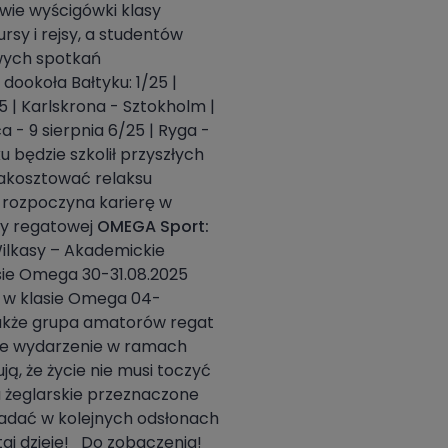
dwie wyścigówki klasy
sy i rejsy, a studentów
wych spotkań
ookoła Bałtyku: 1/25 |
25 | Karlskrona - Sztokholm |
ca - 9 sierpnia 6/25 | Ryga -
u będzie szkolił przyszłych
akosztować relaksu
3
rozpoczyna karierę w
py regatowej
OMEGA Sport:
Wilkasy – Akademickie
asie Omega 30-31.08.2025
i w klasie Omega 04-
 także grupa amatorów regat
sze wydarzenie w ramach
ą, że życie nie musi toczyć
a żeglarskie przeznaczone
dać w kolejnych odsłonach
taj dzieje! Do zobaczenia!