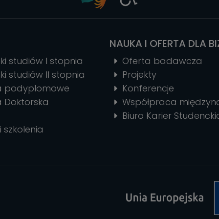
NAUKA I OFERTA DLA B
ki studiów I stopnia
Oferta badawcza
ki studiów II stopnia
Projekty
ia podyplomowe
Konferencje
a Doktorska
Współpraca między
Biuro Karier Studencki
i szkolenia