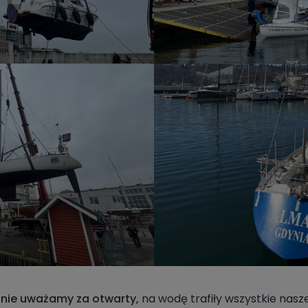
alnie uważamy za otwarty,
na wodę trafiły wszystkie nas