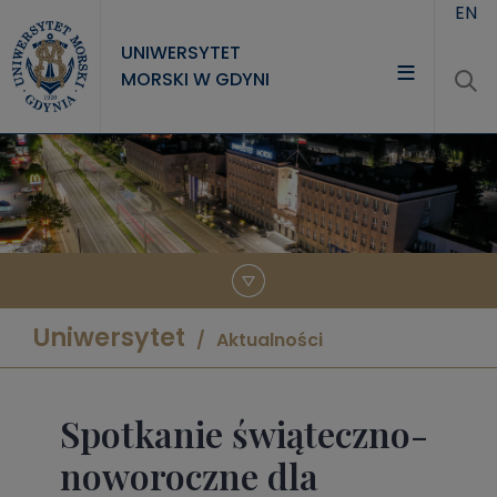
Przejdź do treści
EN
UNIWERSYTET
MORSKI W GDYNI
UNIWERSYTET
STUDIA
NAUKA
WSPÓŁPRACA
KONTAKT
Uniwersytet
Aktualności
Spotkanie świąteczno-
noworoczne dla