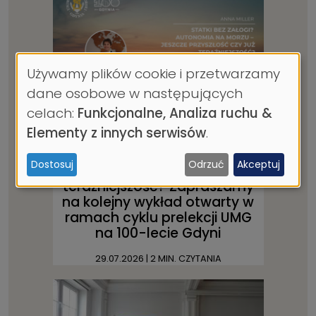
Używamy plików cookie i przetwarzamy
Wykorzystanie
dane osobowe w następujących
danych
celach:
Funkcjonalne, Analiza ruchu &
osobowych
Elementy z innych serwisów
.
Statki bez załogi? Autonomia
i
na morzu – jeszcze
Dostosuj
Odrzuć
Akceptuj
ciasteczek
przyszłość czy już
teraźniejszość? Zapraszamy
na kolejny wykład otwarty w
ramach cyklu prelekcji UMG
na 100-lecie Gdyni
29.07.2026
| 2 MIN. CZYTANIA