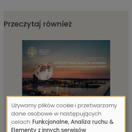
Przeczytaj również
Używamy plików cookie i przetwarzamy
Satelity nad naszym
Wykorzystanie
dane osobowe w następujących
morzem. Nawigacja,
danych
bezpieczeństwo,
celach:
Funkcjonalne, Analiza ruchu &
osobowych
niezależność. Zapraszamy
Elementy z innych serwisów
.