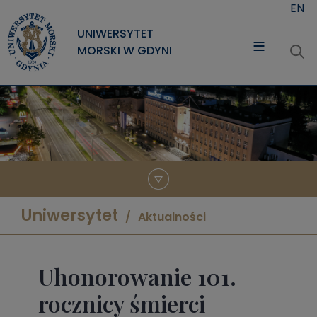
Przejdź do treści
EN
UNIWERSYTET
MORSKI W GDYNI
UNIWERSYTET
STUDIA
NAUKA
WSPÓŁPRACA
KONTAKT
Uniwersytet
Aktualności
Uhonorowanie 101.
rocznicy śmierci