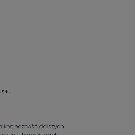
us+,
na konieczność dalszych
kolejnych rankingach.