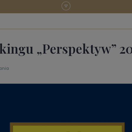
kingu „Perspektyw” 20
ania