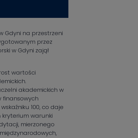
 Gdyni na przestrzeni
przygotowanym przez
ski w Gdyni zajął
rost wartości
emickich.
czelni akademickich w
w finansowych
wskaźniku 100, co daje
h kryterium warunki
dytacji, mierzonego
ów międzynarodowych,