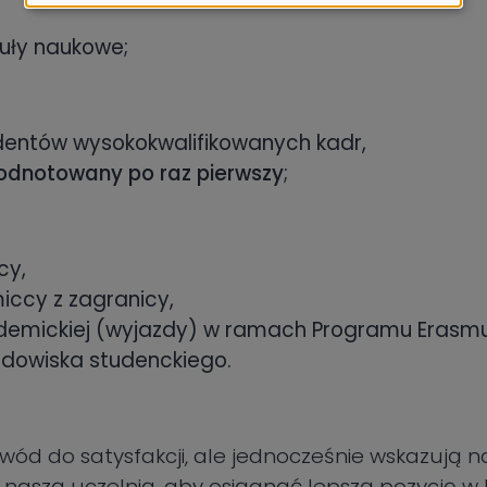
ciasteczek
tuły naukowe;
dentów wysokokwalifikowanych kadr,
dnotowany po raz pierwszy
;
cy,
ccy z zagranicy,
emickiej (wyjazdy) w ramach Programu Erasm
odowiska studenckiego.
wód do satysfakcji, ale jednocześnie wskazują 
 naszą uczelnią, aby osiągnąć lepszą pozycję w 