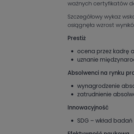
ważnych certyfikatów do
Szczegółowy wykaz wska
osiągnęła wzrost wynikó
Prestiż
ocena przez kadrę 
uznanie międzynaro
Absolwenci na rynku pr
wynagrodzenie abs
zatrudnienie absolw
Innowacyjność
SDG – wkład badań 
Efektywność naukowa