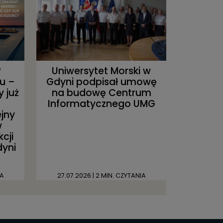
?
Uniwersytet Morski w
u –
Gdyni podpisał umowę
y już
na budowę Centrum
Informatycznego UMG
jny
w
cji
dyni
IA
27.07.2026
| 2 MIN. CZYTANIA