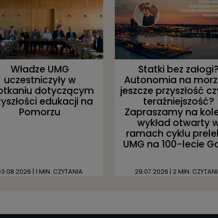
Władze UMG
Statki bez załogi
uczestniczyły w
Autonomia na morz
otkaniu dotyczącym
jeszcze przyszłość cz
zyszłości edukacji na
teraźniejszość?
Pomorzu
Zapraszamy na kole
wykład otwarty 
ramach cyklu prelek
UMG na 100-lecie G
03.08.2026
| 1 MIN. CZYTANIA
29.07.2026
| 2 MIN. CZYTAN