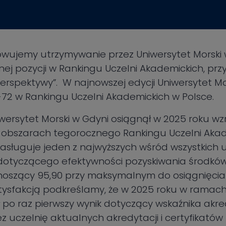
ujemy utrzymywanie przez Uniwersytet Morski w
bilnej pozycji w Rankingu Uczelni Akademickich, 
rspektywy”. W najnowszej edycji Uniwersytet Mor
-72 w Rankingu Uczelni Akademickich w Polsce.
iwersytet Morski w Gdyni osiągnął w 2025 roku wz
u obszarach tegorocznego Rankingu Uczelni Akad
sługuje jeden z najwyższych wśród wszystkich u
 dotyczącego efektywności pozyskiwania środkó
noszący 95,90 przy maksymalnym do osiągnięcia 
satysfakcją podkreślamy, że w 2025 roku w ramac
 po raz pierwszy wynik dotyczący wskaźnika akre
z uczelnię aktualnych akredytacji i certyfikat