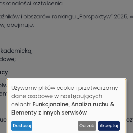
skonałości kształcenia.
źników i obszarów rankingu „Perspektyw” 2025, w
w, obejmuje:
akademicką,
dowe;
acy
olwentów,
Używamy plików cookie i przetwarzamy
Wykorzystanie
entów;
dane osobowe w następujących
celach:
Funkcjonalne, Analiza ruchu &
danych
Elementy z innych serwisów
.
osobowych
uczelni w realizację Celów Zrównoważonego Roz
Dostosuj
Odrzuć
Akceptuj
i