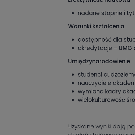
nadane stopnie i ty
Warunki kształcenia
dostępność dla stu
akredytacje –
UMG o
Umiędzynarodowienie
studenci cudzoziem
nauczyciele akademi
wymiana kadry akad
wielokulturowość śr
Uzyskane wyniki dają po
działań stojących przed