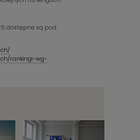
025 dostępne są pod
ich/
ich/rankingi-wg-