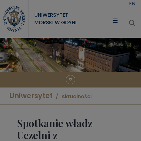
Przejdź do treści
EN
UNIWERSYTET
MORSKI W GDYNI
UNIWERSYTET
STUDIA
NAUKA
WSPÓŁPRACA
KONTAKT
Uniwersytet
Aktualności
Spotkanie władz
Uczelni z