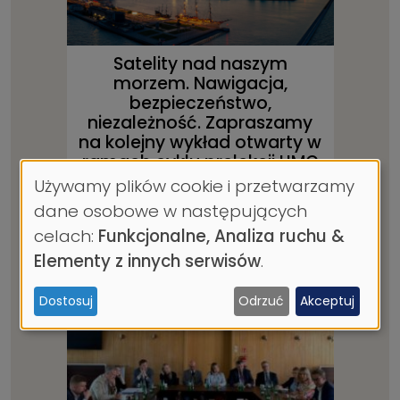
Satelity nad naszym
morzem. Nawigacja,
bezpieczeństwo,
niezależność. Zapraszamy
na kolejny wykład otwarty w
ramach cyklu prelekcji UMG
na 100-lecie Gdyni
Używamy plików cookie i przetwarzamy
Wykorzystanie
dane osobowe w następujących
07.08.2026
| 2 MIN. CZYTANIA
danych
celach:
Funkcjonalne, Analiza ruchu &
osobowych
Elementy z innych serwisów
.
i
Dostosuj
Odrzuć
Akceptuj
ciasteczek