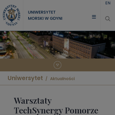
Przejdź do treści
EN
UNIWERSYTET
MORSKI W GDYNI
UNIWERSYTET
STUDIA
NAUKA
WSPÓŁPRACA
KONTAKT
Uniwersytet
Aktualności
Warsztaty
TechSynergy Pomorze