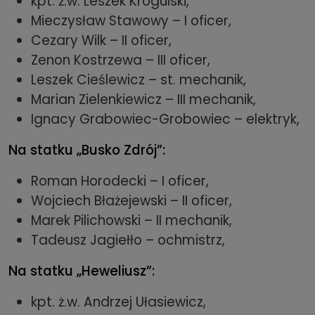
kpt. ż.w. Leszek Krogulski,
Mieczysław Stawowy – I oficer,
Cezary Wilk – II oficer,
Zenon Kostrzewa – III oficer,
Leszek Cieślewicz – st. mechanik,
Marian Zielenkiewicz – III mechanik,
Ignacy Grabowiec-Grobowiec – elektryk,
Na statku „Busko Zdrój”:
Roman Horodecki – I oficer,
Wojciech Błażejewski – II oficer,
Marek Pilichowski – II mechanik,
Tadeusz Jagiełło – ochmistrz,
Na statku „Heweliusz”:
kpt. ż.w. Andrzej Ułasiewicz,