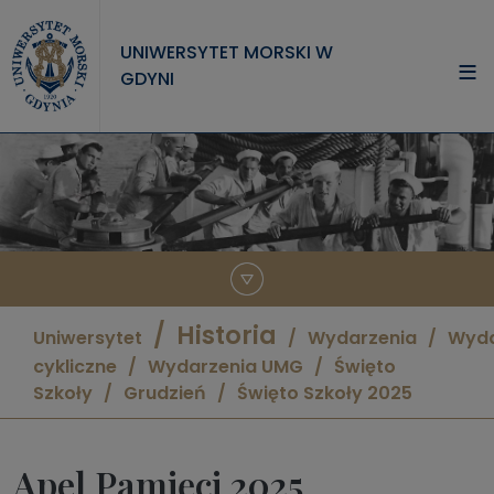
Przejdź do treści
UNIWERSYTET MORSKI W
GDYNI
UNIWERSYTET
STUDIA
NAUKA
WSPÓŁPRACA
KONTAKT
Historia
Uniwersytet
Wydarzenia
Wyda
cykliczne
Wydarzenia UMG
Święto
Szkoły
Grudzień
Święto Szkoły 2025
Apel Pamięci 2025