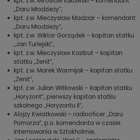
kpt. ż.w. Mirosław Łukawski – komendant
„Daru Młodzieży”,
kpt. ż.w. Mieczysław Madziar – komendant
„Daru Młodzieży”,
kpt. ż.w. Wiktor Gorządek – kapitan statku
„Jan Turlejski”,
kpt. ż.w. Mieczysław Kazibut – kapitan
statku „Zenit”,
kpt. ż.w. Marek Warmijak – kapitan statku
„Zenit”,
kpt. ż.w. Julian Witkowski – kapitan statku
„Horyzont”, pierwszy kapitan statku
szkolnego „Horyzontu II”,
Alojzy Kwiatkowski – radiooficer „Daru
Pomorza”, p.o. komendanta w czasie
internowania w Sztokholmie,