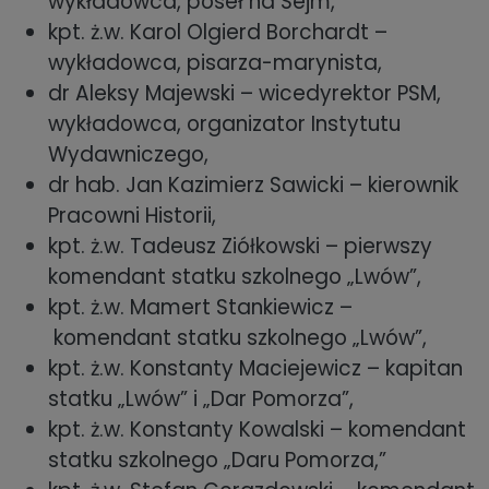
wykładowca, poseł na Sejm,
kpt. ż.w. Karol Olgierd Borchardt –
wykładowca, pisarza-marynista,
dr Aleksy Majewski – wicedyrektor PSM,
wykładowca, organizator Instytutu
Wydawniczego,
dr hab. Jan Kazimierz Sawicki – kierownik
Pracowni Historii,
kpt. ż.w. Tadeusz Ziółkowski – pierwszy
komendant statku szkolnego „Lwów”,
kpt. ż.w. Mamert Stankiewicz –
komendant statku szkolnego „Lwów”,
kpt. ż.w. Konstanty Maciejewicz – kapitan
statku „Lwów” i „Dar Pomorza”,
kpt. ż.w. Konstanty Kowalski – komendant
statku szkolnego „Daru Pomorza,”