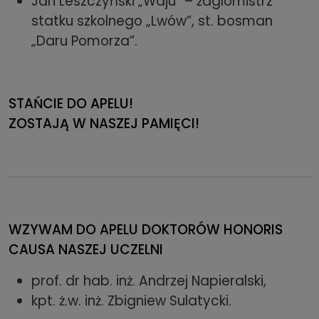
Jan Leszczyński „Waju” – żaglomistrz
statku szkolnego „Lwów”, st. bosman
„Daru Pomorza”.
STAŃCIE DO APELU!
ZOSTAJĄ W NASZEJ PAMIĘCI!
WZYWAM DO APELU DOKTORÓW HONORIS
CAUSA NASZEJ UCZELNI
prof. dr hab. inż. Andrzej Napieralski,
kpt. ż.w. inż. Zbigniew Sulatycki.