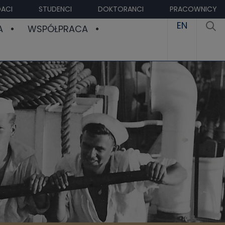
ACI
STUDENCI
DOKTORANCI
PRACOWNICY
EN
A
WSPÓŁPRACA