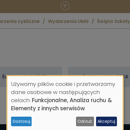
rzenia cykliczne
Wydarzenia UMG
Święto Szkoły
Święto Szkoły 2025
Święto Szkoły 2024
Używamy plików cookie i przetwarzamy
Wykorzystanie
dane osobowe w następujących
celach:
Funkcjonalne, Analiza ruchu &
danych
Elementy z innych serwisów
.
osobowych
Dostosuj
Odrzuć
Akceptuj
i