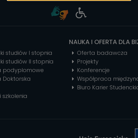
ciasteczek
NAUKA I OFERTA DLA B
ki studiów I stopnia
Oferta badawcza
ki studiów II stopnia
Projekty
ia podyplomowe
Konferencje
a Doktorska
Współpraca między
Biuro Karier Studencki
i szkolenia