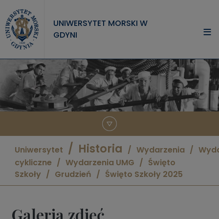
Przejdź do treści
UNIWERSYTET MORSKI W
GDYNI
UNIWERSYTET
STUDIA
NAUKA
WSPÓŁPRACA
KONTAKT
Historia
Uniwersytet
Wydarzenia
Wyda
cykliczne
Wydarzenia UMG
Święto
Szkoły
Grudzień
Święto Szkoły 2025
Galeria zdjęć