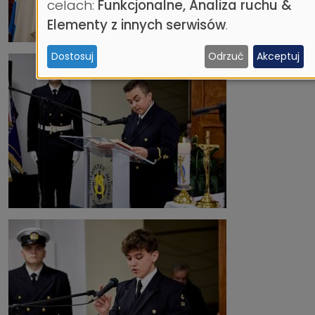
danych
celach:
Funkcjonalne, Analiza ruchu &
osobowych
Elementy z innych serwisów
.
i
Dostosuj
Odrzuć
Akceptuj
ciasteczek