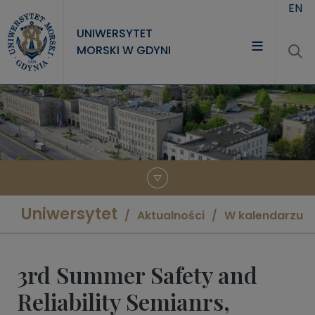
Przejdź do treści
EN
UNIWERSYTET
MORSKI W GDYNI
UNIWERSYTET
STUDIA
NAUKA
WSPÓŁPRACA
KONTAKT
Uniwersytet
Aktualności
W kalendarzu
3rd Summer Safety and
Reliability Semianrs,