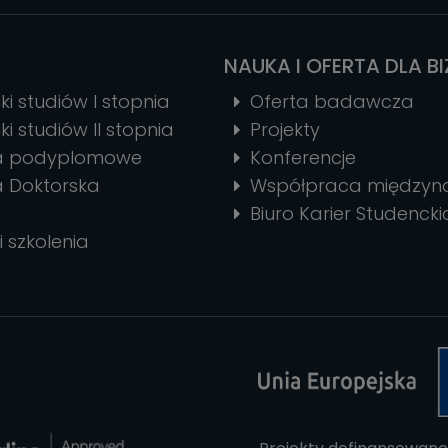
NAUKA I OFERTA DLA B
ki studiów I stopnia
Oferta badawcza
ki studiów II stopnia
Projekty
ia podyplomowe
Konferencje
a Doktorska
Współpraca między
Biuro Karier Studencki
i szkolenia