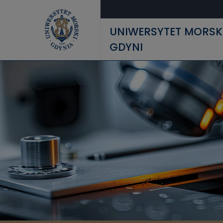
Przejdź do treści
UNIWERSYTET MORSK
GDYNI