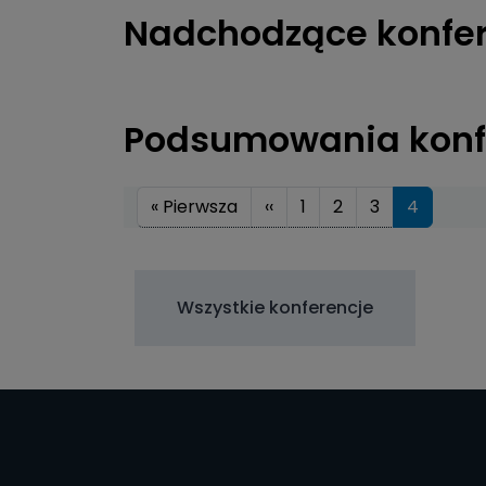
Nadchodzące konfe
Podsumowania konf
Stronicowanie
Pierwsza strona
Poprzednia strona
« Pierwsza
‹‹
1
2
3
4
Wszystkie konferencje