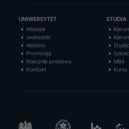
UNIWERSYTET
STUDIA
Władze
Kierun
Jednostki
Kierun
Historia
Stud
Promocja
Szkoł
Rzecznik prasowy
MBA
Kontakt
Kursy 