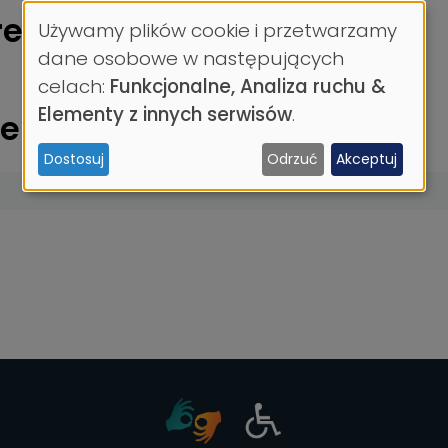
rencje
Używamy plików cookie i przetwarzamy
Wykorzystanie
dane osobowe w następujących
celach:
Funkcjonalne, Analiza ruchu &
danych
Elementy z innych serwisów
.
erencji
osobowych
Dostosuj
Odrzuć
Akceptuj
i
ciasteczek