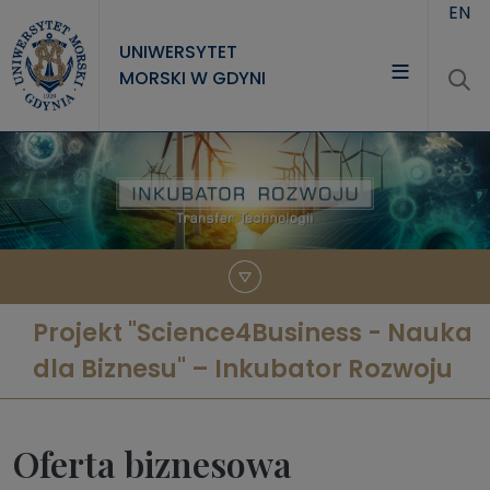
Przejdź do treści
EN
UNIWERSYTET
MORSKI W GDYNI
UNIWERSYTET
STUDIA
NAUKA
WSPÓŁPRACA
KONTAKT
Projekt "Science4Business - Nauka
dla Biznesu" – Inkubator Rozwoju
Oferta biznesowa