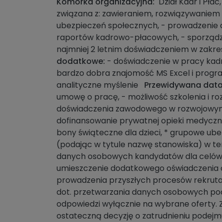
Komórka organizacyjna:
Dział Kadr i Płac
związana z: zawieraniem, rozwiązywaniem
ubezpieczeń społecznych, - prowadzenie do
raportów kadrowo-płacowych, - sporządz
najmniej 2 letnim doświadczeniem w zakr
dodatkowe:
- doświadczenie w pracy kad
bardzo dobra znajomość MS Excel i progra
analityczne myślenie
Przewidywana data 
umowę o pracę, - możliwość szkolenia i 
doświadczenia zawodowego w rozwojowym ś
dofinansowanie prywatnej opieki medyczn
bony świąteczne dla dzieci, * grupowe ub
(podając w tytule nazwę stanowiska) w te
danych osobowych kandydatów dla celów p
umieszczenie dodatkowego oświadczenia o
prowadzenia przyszłych procesów rekrutac
dot. przetwarzania danych osobowych p
odpowiedzi wyłącznie na wybrane oferty. 
ostateczną decyzję o zatrudnieniu podejmu