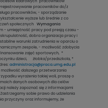
procesów kadrowych pracowników
wyrejestrowywanie pracowników do/z
bsługa pracowników, - sporządzanie
ykształcenie wyższe lub średnie z co
ieczeń społecznych
Wymagania
 - umiejętność pracy pod presją czasu -
krupulatność, dobra organizacja pracy i
stabilne warunki zatrudnienia w oparciu o
ynamicznym zespole, - możliwość zdobycia
finansowanie zajęć sportowych, *
oczynku dzieci, żłobka/przedszkola, *
dres:
administracja@praca.umg.edu.pl
e możliwość dalszego przetwarzania
padku wyrażenia takiej woli, proszę o
e moich danych osobowych dla celów
cji należy zapoznać się z informacjami
. Zastrzegamy sobie prawo do udzielania
ia przyczyny oraz informujemy, że