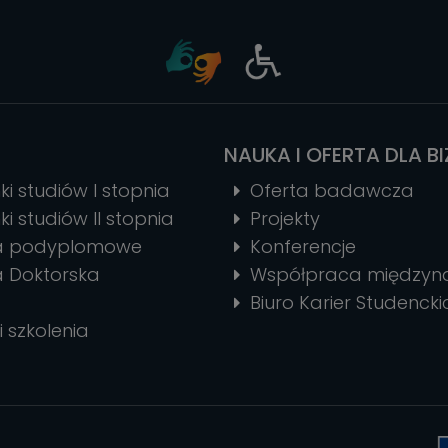
NAUKA I OFERTA DLA B
ki studiów I stopnia
Oferta badawcza
ki studiów II stopnia
Projekty
ia podyplomowe
Konferencje
a Doktorska
Współpraca między
Biuro Karier Studencki
i szkolenia