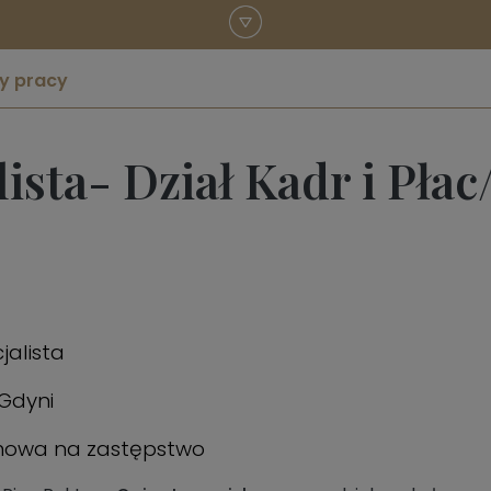
y pracy
ista- Dział Kadr i Pła
jalista
 Gdyni
mowa na zastępstwo