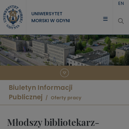
Przejdź do treści
EN
UNIWERSYTET
MORSKI W GDYNI
UNIWERSYTET
STUDIA
NAUKA
WSPÓŁPRACA
KONTAKT
Biuletyn Informacji
Publicznej
Oferty pracy
Młodszy bibliotekarz-