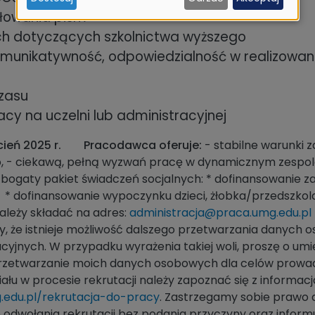
i
łowania pism
ciasteczek
ch dotyczących szkolnictwa wyższego
omunikatywność, odpowiedzialność w realizowan
zasu
 na uczelni lub administracyjnej
ień 2025 r.
Pracodawca oferuje:
- stabilne warunki 
o, - ciekawą, pełną wyzwań pracę w dynamicznym zespol
gaty pakiet świadczeń socjalnych: * dofinansowanie za
 dofinansowanie wypoczynku dzieci, żłobka/przedszkola,
ależy składać na adres:
administracja@praca.umg.edu.pl
 że istnieje możliwość dalszego przetwarzania danych
yjnych. W przypadku wyrażenia takiej woli, proszę o u
przetwarzanie moich danych osobowych dla celów prowa
ału w procesie rekrutacji należy zapoznać się z informac
.edu.pl/rekrutacja-do-pracy
. Zastrzegamy sobie prawo d
odwołania rekrutacji bez podania przyczyny oraz inform