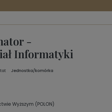
nator -
iał Informatyki
 etat
Jednostka/komórka
ictwie Wyższym (POLON)