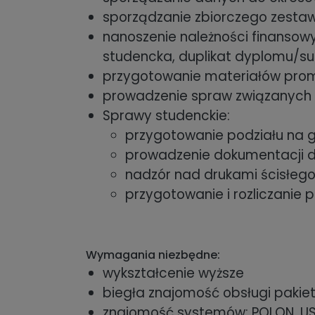
sporządzanie zbiorczego zesta
nanoszenie należności finansow
studencka, duplikat dyplomu/s
przygotowanie materiałów prom
prowadzenie spraw związanych z
Sprawy studenckie:
przygotowanie podziału na 
prowadzenie dokumentacji 
nadzór nad drukami ścisłeg
przygotowanie i rozliczani
Wymagania niezbędne:
wykształcenie wyższe
biegła znajomość obsługi pakiet
znajomość systemów: POLON, U