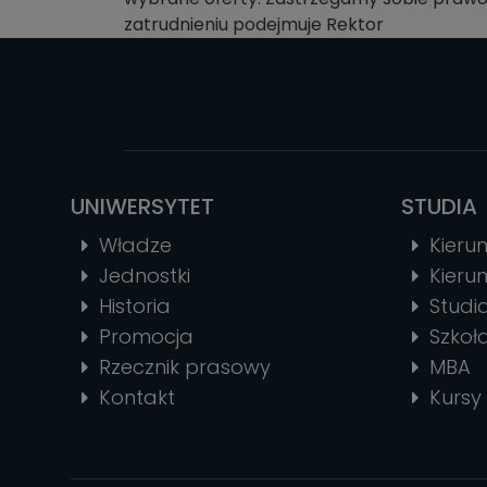
zatrudnieniu podejmuje Rektor
UNIWERSYTET
STUDIA
Władze
Kierun
Jednostki
Kierun
Historia
Stud
Promocja
Szkoł
Rzecznik prasowy
MBA
Kontakt
Kursy 