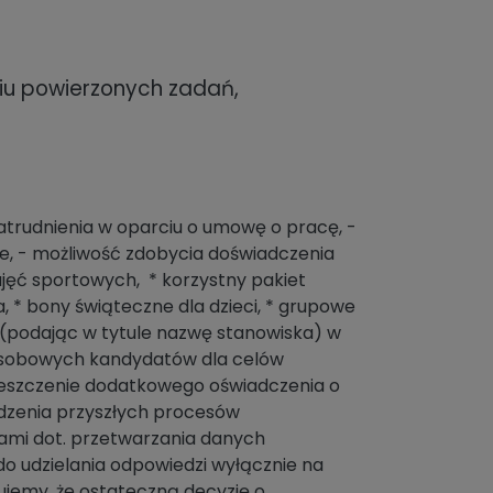
iu powierzonych zadań,
zatrudnienia w oparciu o umowę o pracę, -
e, - możliwość zdobycia doświadczenia
jęć sportowych, * korzystny pakiet
 * bony świąteczne dla dzieci, * grupowe
(podając w tytule nazwę stanowiska) w
 osobowych kandydatów dla celów
mieszczenie dodatkowego oświadczenia o
dzenia przyszłych procesów
jami dot. przetwarzania danych
o udzielania odpowiedzi wyłącznie na
ujemy, że ostateczną decyzję o