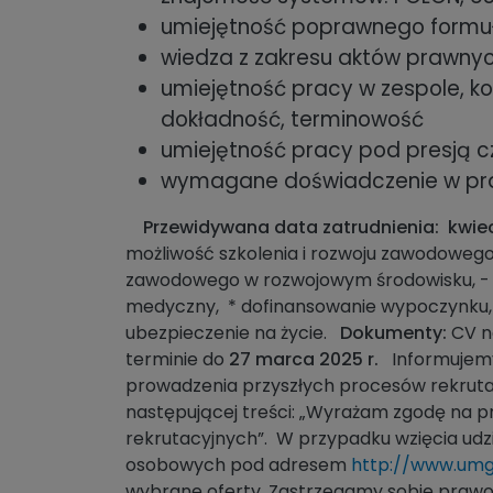
umiejętność poprawnego formu
wiedza z zakresu aktów prawny
umiejętność pracy w zespole, k
dokładność, terminowość
umiejętność pracy pod presją c
wymagane doświadczenie w pracy
Przewidywana data zatrudnienia: kwiec
możliwość szkolenia i rozwoju zawodoweg
zawodowego w rozwojowym środowisku, - bo
medyczny, * dofinansowanie wypoczynku, *
ubezpieczenie na życie.
Dokumenty:
CV n
terminie do
27 marca 2025 r.
Informujemy,
prowadzenia przyszłych procesów rekrutac
następującej treści: „Wyrażam zgodę na 
rekrutacyjnych”. W przypadku wzięcia udzi
osobowych pod adresem
http://www.umg
wybrane oferty. Zastrzegamy sobie prawo 