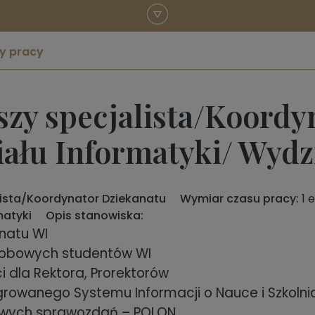
y pracy
szy specjalista/Koordy
ału Informatyki/ Wydz
lista/Koordynator Dziekanatu
Wymiar czasu pracy:
1
matyki
Opis stanowiska:
natu WI
osobowych studentów WI
dla Rektora, Prorektorów
growanego Systemu Informacji o Nauce i Szkoln
owych sprawozdań – POLON