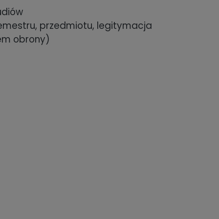
udiów
emestru, przedmiotu, legitymacja
lem obrony)