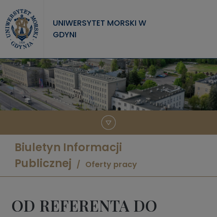
Przejdź do treści
UNIWERSYTET MORSKI W
GDYNI
UNIWERSYTET
STUDIA
NAUKA
WSPÓŁPRACA
KONTAKT
Biuletyn Informacji
Publicznej
Oferty pracy
OD REFERENTA DO