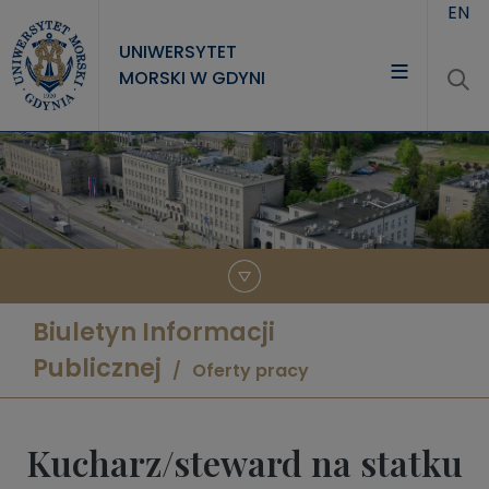
Przejdź do treści
EN
UNIWERSYTET
MORSKI W GDYNI
UNIWERSYTET
STUDIA
NAUKA
WSPÓŁPRACA
KONTAKT
Biuletyn Informacji
Publicznej
Oferty pracy
Kucharz/steward na statku