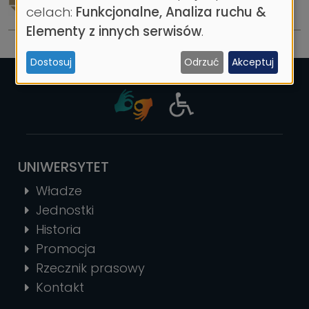
danych
celach:
Funkcjonalne, Analiza ruchu &
osobowych
Elementy z innych serwisów
.
i
Dostosuj
Odrzuć
Akceptuj
ciasteczek
UNIWERSYTET
Władze
Jednostki
Historia
Promocja
Rzecznik prasowy
Kontakt