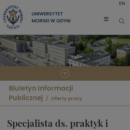
Przejdź do treści
EN
UNIWERSYTET
MORSKI W GDYNI
UNIWERSYTET
STUDIA
NAUKA
WSPÓŁPRACA
KONTAKT
Biuletyn Informacji
Publicznej
Oferty pracy
Specjalista ds. praktyk i