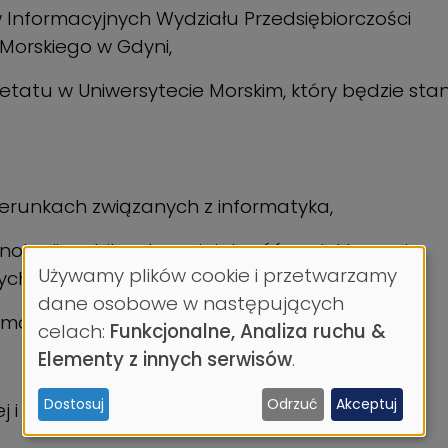
Informacyjnych Wydziału Przedsiębiorczości
orskiego w Gdyni,
tatu w Uniwersytecie Morskim, który będzie sta
runkach związanych z informatyka,
nologii mobilnych, umiejętność projektowania
Używamy plików cookie i przetwarzamy
ych,
Wykorzystanie
dane osobowe w następujących
mowie i piśmie.
celach:
Funkcjonalne, Analiza ruchu &
danych
Elementy z innych serwisów
.
osobowych
Dostosuj
Odrzuć
Akceptuj
i
 i dydaktycznej.