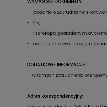
WYMAGANE DOKUMENTY:
- podanie o zatrudnienie skierowa
- CV,
- kserokopia posiadanych dyplom
- ewentualnie wykaz osiągnięć na
DODATKOWE INFORMACJE:
- w ramach zatrudnienia oferujemy
Adres korespondencyjny:
Uniwersytet Morski w Gdyni, Biuro D