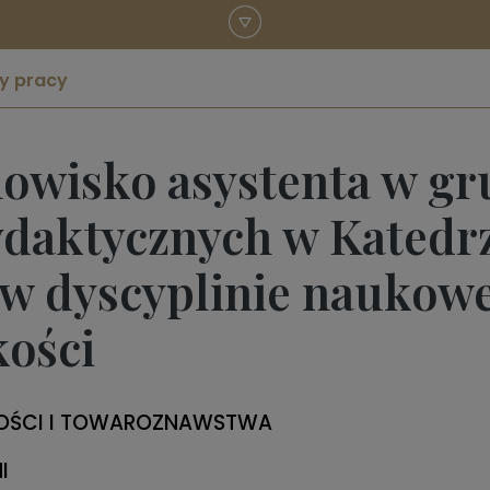
y pracy
owisko asystenta w gr
daktycznych w Katedr
w dyscyplinie naukowe
kości
CZOŚCI I TOWAROZNAWSTWA
I