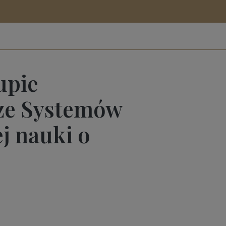
upie
ze Systemów
j nauki o