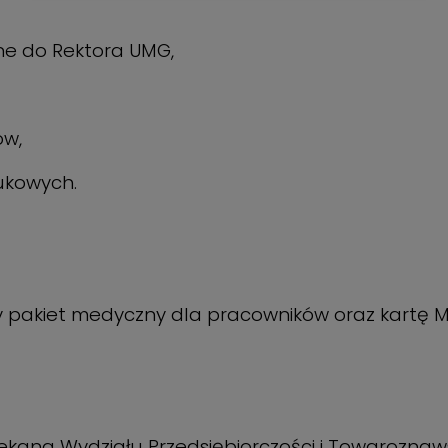
ciasteczek
ne do Rektora UMG,
ów,
ukowych.
 pakiet medyczny dla pracowników oraz kartę Mu
ziekana Wydziału Przedsiębiorczości i Towaroznaws