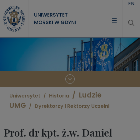
Przejdź do treści
EN
UNIWERSYTET
MORSKI W GDYNI
UNIWERSYTET
STUDIA
NAUKA
WSPÓŁPRACA
KONTAKT
Ludzie
Uniwersytet
Historia
UMG
Dyrektorzy i Rektorzy Uczelni
Prof. dr kpt. ż.w. Daniel