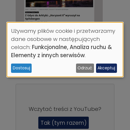
Używamy plików cookie i przetwarzamy
Wykorzystanie
dane osobowe w następujących
danych
celach:
Funkcjonalne, Analiza ruchu &
osobowych
Elementy z innych serwisów
.
i
Materiał video -
Dostosuj
Odrzuć
Akceptuj
ciasteczek
Gospodarkamorska.pl
Wczytać treści z
YouTube
?
Tak (tym razem)