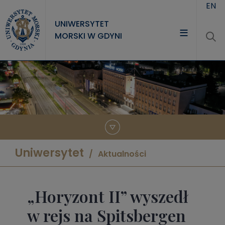
Przejdź do treści
EN
UNIWERSYTET
MORSKI W GDYNI
UNIWERSYTET
STUDIA
NAUKA
WSPÓŁPRACA
KONTAKT
Uniwersytet
Aktualności
„Horyzont II” wyszedł
w rejs na Spitsbergen