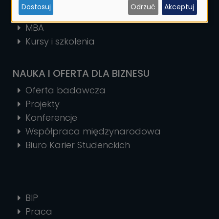
Studia podyplomowe
Dostosuj
Odrzuć
Akceptuj
ciasteczek
Szkoła Doktorska
MBA
Kursy i szkolenia
NAUKA I OFERTA DLA BIZNESU
Oferta badawcza
Projekty
Konferencje
Współpraca międzynarodowa
Biuro Karier Studenckich
BIP
Praca