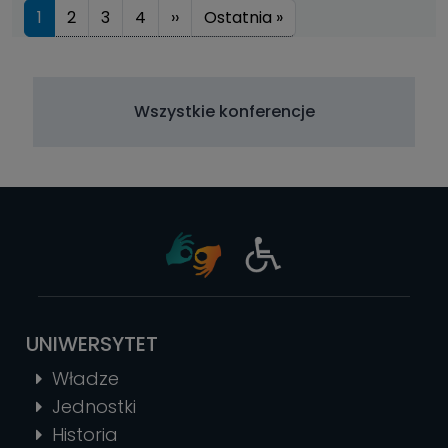
Stronicowanie
Następna strona
Ostatnia strona
1
2
3
4
››
Ostatnia »
Wszystkie konferencje
UNIWERSYTET
Władze
Jednostki
Historia