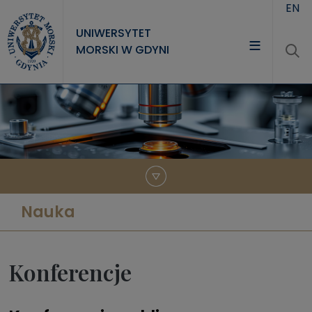
Przejdź do treści
EN
UNIWERSYTET
MORSKI W GDYNI
UNIWERSYTET
STUDIA
NAUKA
WSPÓŁPRACA
KONTAKT
Nauka
Konferencje