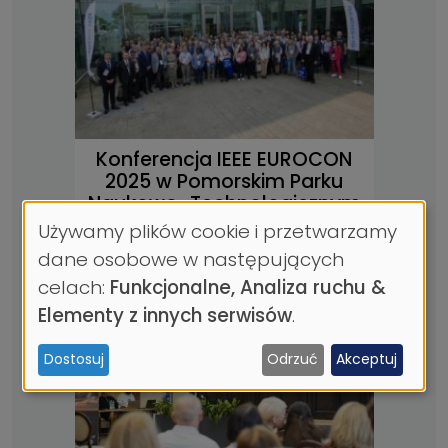
Konferencja IEEE EUROCON
2025 w Pomorskim Parku
Naukowo-Technologicznym
Używamy plików cookie i przetwarzamy
10.06.2025
| 2 MIN. CZYTANIA
Wykorzystanie
dane osobowe w następujących
danych
celach:
Funkcjonalne, Analiza ruchu &
osobowych
Elementy z innych serwisów
.
i
Dostosuj
Odrzuć
Akceptuj
ciasteczek