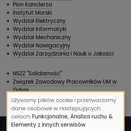
Pion Kanclerza
Instytut Morski
Wydział Elektryczny
Wydział Informatyki
Wydział Mechaniczny
Wydział Nawigacyjny
Wydział Zarządzania i Nauk o Jakości
NSZZ "Solidarność"
Związek Zawodowy Pracowników UM w
Gdyni
Używamy plików cookie i przetwarzamy
Wykorzystanie
dane osobowe w następujących
danych
celach:
Funkcjonalne, Analiza ruchu &
osobowych
Elementy z innych serwisów
.