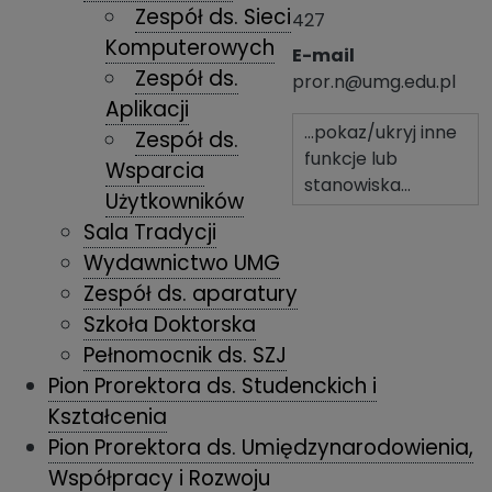
Zespół ds. Sieci
427
Komputerowych
E-mail
Zespół ds.
pror.n@umg.edu.pl
Aplikacji
...pokaz/ukryj inne
Zespół ds.
funkcje lub
Wsparcia
stanowiska...
Użytkowników
Sala Tradycji
Wydawnictwo UMG
Zespół ds. aparatury
Szkoła Doktorska
Pełnomocnik ds. SZJ
Pion Prorektora ds. Studenckich i
Kształcenia
Pion Prorektora ds. Umiędzynarodowienia,
Współpracy i Rozwoju