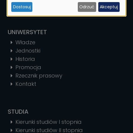
i
Dostosuj
Odrzuć
Akceptuj
ciasteczek
UNIWERSYTET
Władze
Jednostki
Historia
Promocja
Rzecznik prasowy
Kontakt
STUDIA
Kierunki studiów I stopnia
Kierunki studiów II stopnia