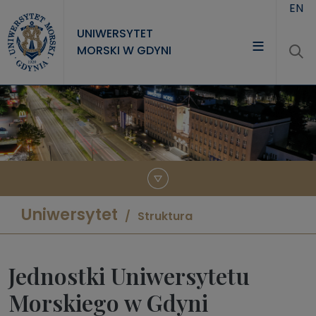
Przejdź do treści
EN
UNIWERSYTET
MORSKI W GDYNI
UNIWERSYTET
STUDIA
NAUKA
WSPÓŁPRACA
KONTAKT
Uniwersytet
Struktura
Jednostki Uniwersytetu
Morskiego w Gdyni