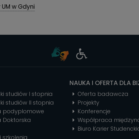
 UM w Gdyni
NAUKA I OFERTA DLA B
ki studiów I stopnia
Oferta badawcza
ki studiów II stopnia
Projekty
ia podyplomowe
Konferencje
a Doktorska
Współpraca między
Biuro Karier Studencki
i szkolenia