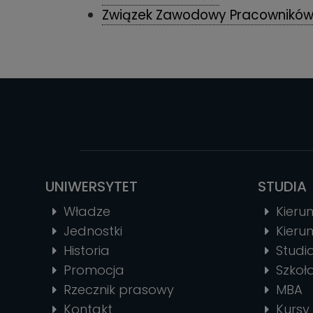
Związek Zawodowy Pracowników
UNIWERSYTET
STUDIA
Władze
Kierun
Jednostki
Kierun
Historia
Stud
Promocja
Szkoł
Rzecznik prasowy
MBA
Kontakt
Kursy 