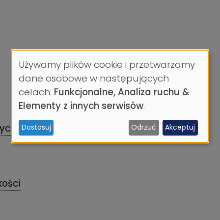
Używamy plików cookie i przetwarzamy
Wykorzystanie
dane osobowe w następujących
celach:
Funkcjonalne, Analiza ruchu &
danych
Elementy z innych serwisów
.
osobowych
ych i Technologii Remontów
Dostosuj
Odrzuć
Akceptuj
i
ciasteczek
kości