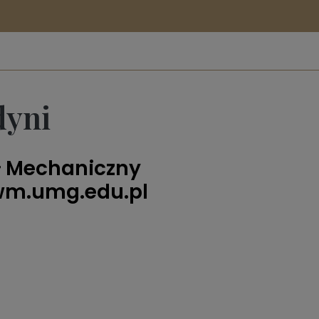
dyni
ł Mechaniczny
wm.umg.edu.pl