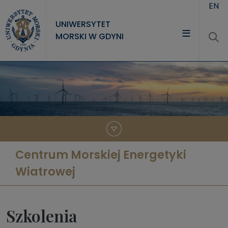
Przejdź do treści
EN
UNIWERSYTET
MORSKI W GDYNI
UNIWERSYTET
STUDIA
NAUKA
WSPÓŁPRACA
KONTAKT
Centrum Morskiej Energetyki
Wiatrowej
Szkolenia