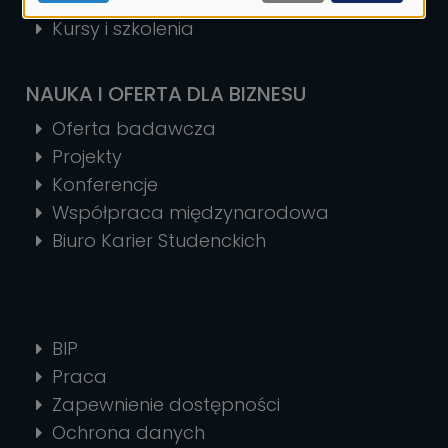
MBA
Kursy i szkolenia
NAUKA I OFERTA DLA BIZNESU
Oferta badawcza
Projekty
Konferencje
Współpraca międzynarodowa
Biuro Karier Studenckich
BIP
Praca
Zapewnienie dostępności
Ochrona danych