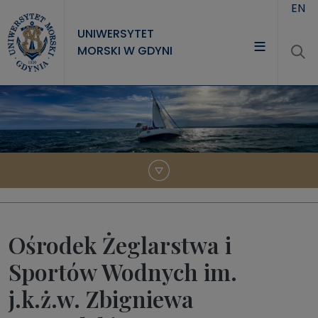
Przejdź do treści
EN
UNIWERSYTET
MORSKI W GDYNI
UNIWERSYTET
STUDIA
NAUKA
WSPÓŁPRACA
KONTAKT
Ośrodek Żeglarstwa i
Sportów Wodnych im.
j.k.ż.w. Zbigniewa