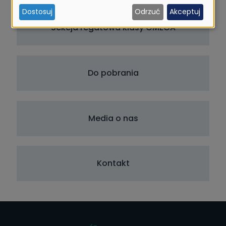
i
Dostosuj
Odrzuć
Akceptuj
ciasteczek
Sekcja regatowa klasy OMEGA
Do pobrania
Media o nas
Kontakt