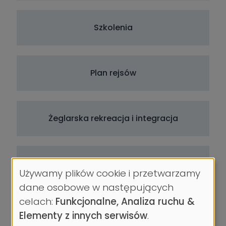
Szkolenia
Plan rejsów
Żeglarska rekreacja i integracja
Na tym pływamy
Używamy plików cookie i przetwarzamy
Wykorzystanie
dane osobowe w następujących
danych
celach:
Funkcjonalne, Analiza ruchu &
Morska Sekcja Regatowa Twins
osobowych
Elementy z innych serwisów
.