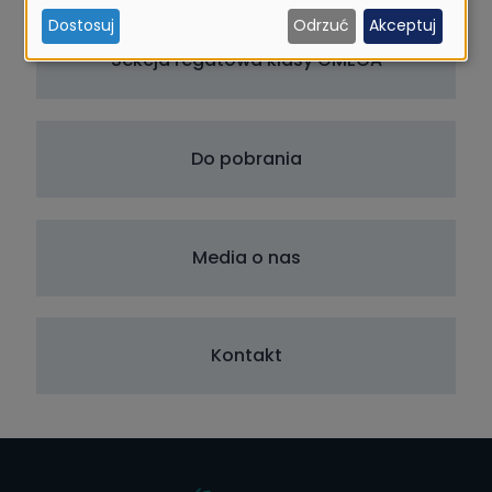
i
Dostosuj
Odrzuć
Akceptuj
ciasteczek
Sekcja regatowa klasy OMEGA
Do pobrania
Media o nas
Kontakt