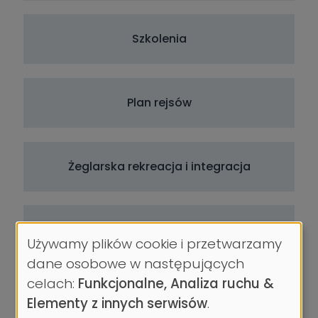
Szkolenia
Plan rejsów
Żeglarska rekreacja i integracja
Na tym pływamy
Używamy plików cookie i przetwarzamy
Wykorzystanie
dane osobowe w następujących
danych
celach:
Funkcjonalne, Analiza ruchu &
Morska Sekcja Regatowa Twins
osobowych
Elementy z innych serwisów
.