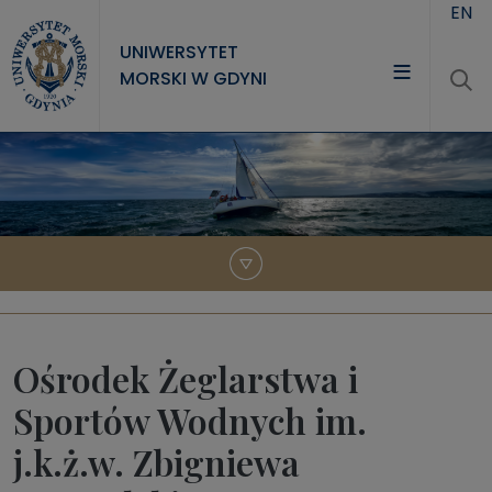
Przejdź do treści
EN
UNIWERSYTET
MORSKI W GDYNI
UNIWERSYTET
STUDIA
NAUKA
WSPÓŁPRACA
KONTAKT
Ośrodek Żeglarstwa i
Sportów Wodnych im.
j.k.ż.w. Zbigniewa