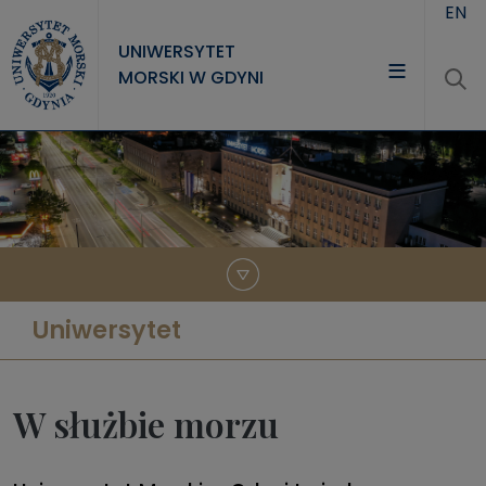
Przejdź do treści
EN
UNIWERSYTET
MORSKI W GDYNI
UNIWERSYTET
STUDIA
NAUKA
WSPÓŁPRACA
KONTAKT
Uniwersytet
W służbie morzu