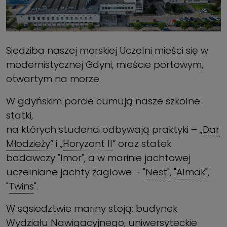
Siedziba naszej morskiej Uczelni mieści się w
modernistycznej Gdyni, mieście portowym,
otwartym na morze.
W gdyńskim porcie cumują nasze szkolne
statki,
na których studenci odbywają praktyki – „
Dar
Młodzieży
” i „
Horyzont II
” oraz statek
badawczy "
Imor
", a w marinie jachtowej
uczelniane jachty żaglowe – "
Nest
", "
Almak
",
"
Twins
".
W sąsiedztwie mariny stoją: budynek
Wydziału Nawigacyjnego
, uniwersyteckie