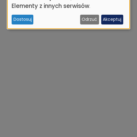
osobowych
Elementy z innych serwisów
.
i
Dostosuj
Odrzuć
Akceptuj
ciasteczek