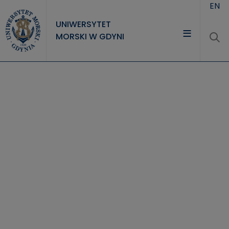
Przejdź do treści
EN
UNIWERSYTET
MORSKI W GDYNI
UNIWERSYTET
STUDIA
NAUKA
WSPÓŁPRACA
KONTAKT