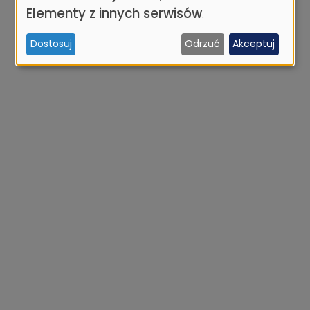
osobowych
Elementy z innych serwisów
.
i
Dostosuj
Odrzuć
Akceptuj
ciasteczek