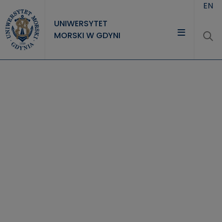
Przejdź do treści
EN
UNIWERSYTET
MORSKI W GDYNI
UNIWERSYTET
STUDIA
NAUKA
WSPÓŁPRACA
KONTAKT