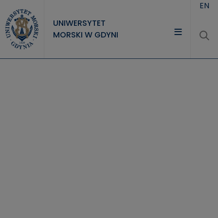
Przejdź do treści
EN
UNIWERSYTET
MORSKI W GDYNI
UNIWERSYTET
STUDIA
NAUKA
WSPÓŁPRACA
KONTAKT