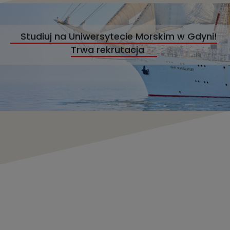
Studiuj na Uniwersytecie Morskim w Gdyni!
Trwa rekrutacja