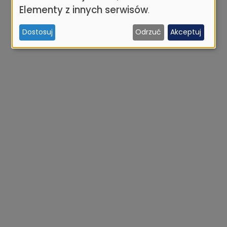
osobowych
Elementy z innych serwisów
.
i
Dostosuj
Odrzuć
Akceptuj
ciasteczek